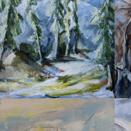
2024
WALDINNERES